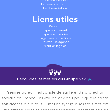
L'assistance MMG
La téléconsultation
Le réseau Kalixia
Liens utiles
Contact
Espace adhérent
Espace entreprise
Payer mes cotisations
Trouvez une agence
Mention légales
Découvrez les métiers du Groupe VYV
Premier acteur mutualiste de santé et de protection
sociale en France, le Groupe VYV agit pour que la santé
soit accessible à tous. Il met en synergie ses trois métiers