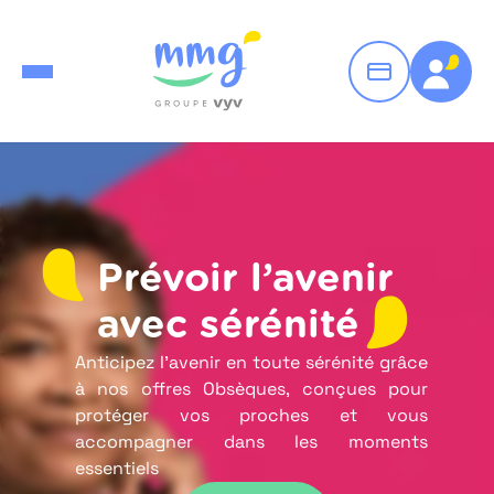
Prévoir l’avenir
avec sérénité
Anticipez l’avenir en toute sérénité grâce
à nos offres Obsèques, conçues pour
protéger vos proches et vous
accompagner dans les moments
essentiels